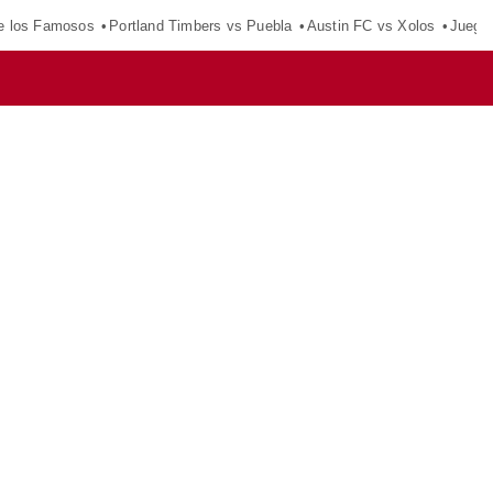
e los Famosos
Portland Timbers vs Puebla
Austin FC vs Xolos
Juego