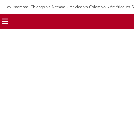
Hoy interesa:
Chicago vs Necaxa
México vs Colombia
América vs S