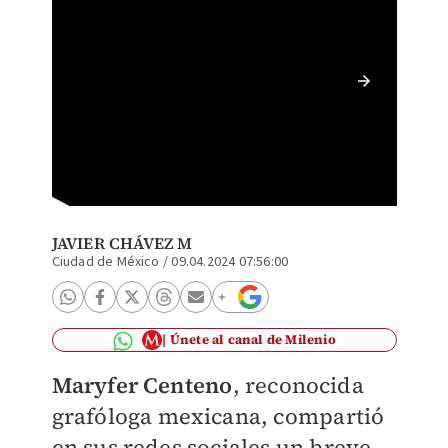
Maryfer
ESPECI
JAVIER CHÁVEZ M
Ciudad de México
/
09.04.2024 07:56:00
Únete al canal de Milenio
Maryfer Centeno
, reconocida
grafóloga mexicana, compartió
en sus redes sociales un breve