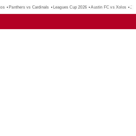
tos
Panthers vs Cardinals
Leagues Cup 2026
Austin FC vs Xolos
Ju