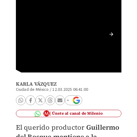
Vica An
| ESPE
KARLA VÁZQUEZ
Ciudad de México
/
12.03.2025 06:41:00
Únete al canal de Milenio
El querido productor
Guillermo
del Bosque mantiene a la