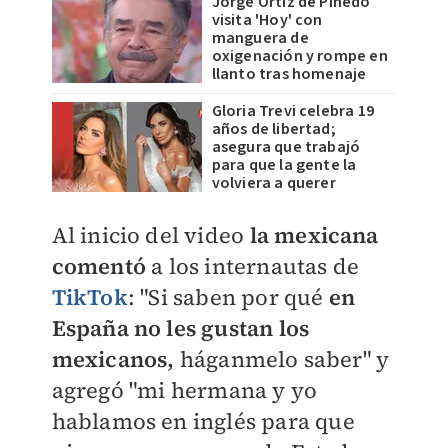
Jorge Ortiz de Pinedo
visita 'Hoy' con
manguera de
oxigenación y rompe en
llanto tras homenaje
Gloria Trevi celebra 19
años de libertad;
asegura que trabajó
para que la gente la
volviera a querer
Al inicio del video
la mexicana
comentó
a los internautas de
TikTok
: "S
i saben por qué
en
España no les gustan los
mexicanos,
háganmelo saber" y
agregó "m
i hermana y yo
hablamos en inglés para que