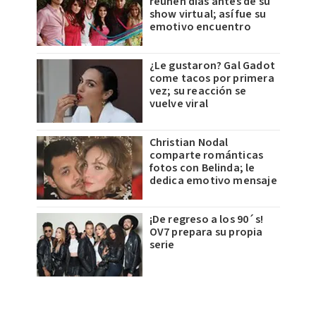
reúnen días antes de su
show virtual; así fue su
emotivo encuentro
¿Le gustaron? Gal Gadot
come tacos por primera
vez; su reacción se
vuelve viral
Christian Nodal
comparte románticas
fotos con Belinda; le
dedica emotivo mensaje
¡De regreso a los 90´s!
OV7 prepara su propia
serie