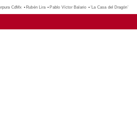
púrpura CdMx
Rubén Lira
Pablo Víctor Balario
‘La Casa del Dragón’