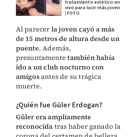
tratamiento estético en
vivo para lucir más joven
| FOTO
Al parecer
la joven
cayó a más
de 15 metros de altura desde un
puente
. Además,
presuntamente
también había
ido a
un club nocturno con
amigos
antes de su trágica
muerte.
¿Quién fue
Güler Erdogan?
Güler era ampliamente
reconocida
tras haber ganado la
corona del certamen de belleza