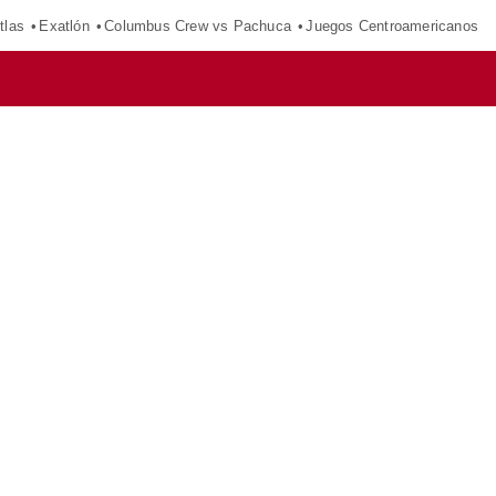
tlas
Exatlón
Columbus Crew vs Pachuca
Juegos Centroamericanos