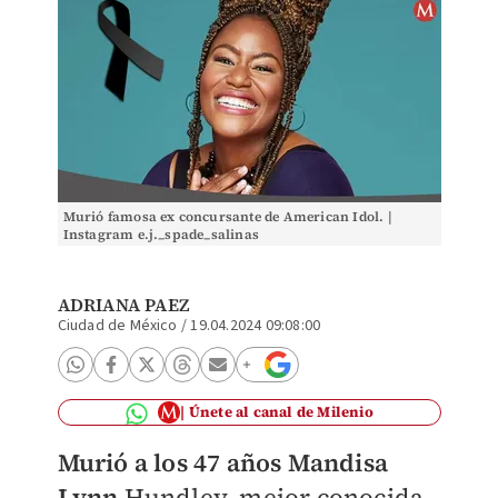
Murió famosa ex concursante de American Idol. |
Instagram e.j._spade_salinas
ADRIANA PAEZ
Ciudad de México
/
19.04.2024 09:08:00
Únete al canal de Milenio
Murió
a los
47 años
Mandisa
Lynn
Hundley, mejor conocida