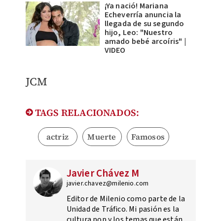
¡Ya nació! Mariana
Echeverría anuncia la
llegada de su segundo
hijo, Leo: "Nuestro
amado bebé arcoíris" |
VIDEO
JCM
TAGS RELACIONADOS:
actriz
Muerte
Famosos
Javier Chávez M
javier.chavez@milenio.com
Editor de Milenio como parte de la
Unidad de Tráfico. Mi pasión es la
cultura pop y los temas que están