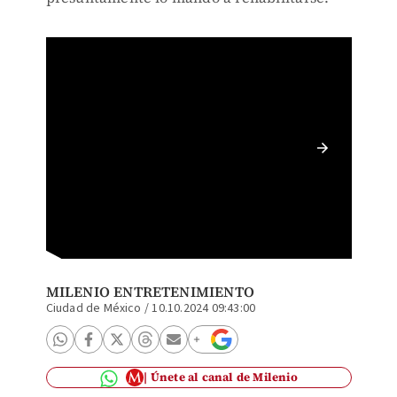
Christi
supuest
MILENIO ENTRETENIMIENTO
Ciudad de México
/
10.10.2024 09:43:00
Únete al canal de Milenio