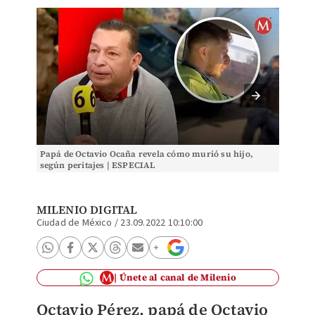
Papá de Octavio Ocaña revela cómo murió su hijo,
Padre d
según peritajes | ESPECIAL
persecu
MILENIO DIGITAL
Ciudad de México
/
23.09.2022 10:10:00
Únete al canal de Milenio
Octavio Pérez, papá de Octavio