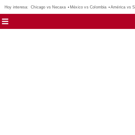
Hoy interesa:
Chicago vs Necaxa
México vs Colombia
América vs S