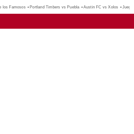
e los Famosos
Portland Timbers vs Puebla
Austin FC vs Xolos
Juego