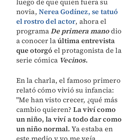
luego de que quien fuera su
novia,
Nerea Godínez, se tatuó
el rostro del actor
, ahora el
programa
De primera mano
dio
a conocer la
última entrevista
que otorgó
el protagonista de la
serie cómica
Vecinos
.
En la charla, el famoso primero
relató cómo vivió su infancia:
"Me han visto crecer, ¿qué más
cambio quieren?
La viví como
un niño, la viví a todo dar como
un niño normal.
Ya estaba en
este medio y yo me veía