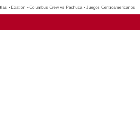
tlas
Exatlón
Columbus Crew vs Pachuca
Juegos Centroamericanos