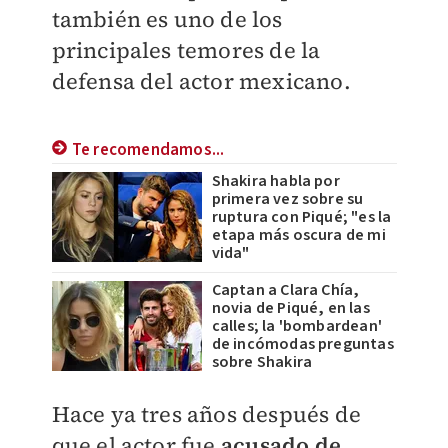
también es uno de los
principales temores de la
defensa del actor mexicano.
Te recomendamos...
Shakira habla por
primera vez sobre su
ruptura con Piqué; "es la
etapa más oscura de mi
vida"
Captan a Clara Chía,
novia de Piqué, en las
calles; la 'bombardean'
de incómodas preguntas
sobre Shakira
Hace ya tres años después de
que el actor fue
acusado de