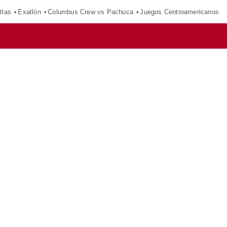
tlas
Exatlón
Columbus Crew vs Pachuca
Juegos Centroamericanos