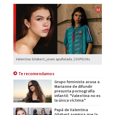
Valentina Gilabert, joven apuñalada. | ESPECIAL
Te recomendamos
Grupo feminista acusa a
Marianne de difundir
presunta pornografía
infantil: "Valentina no es
la única víctima"
Papá de Valentina
Gilabert asegura que la