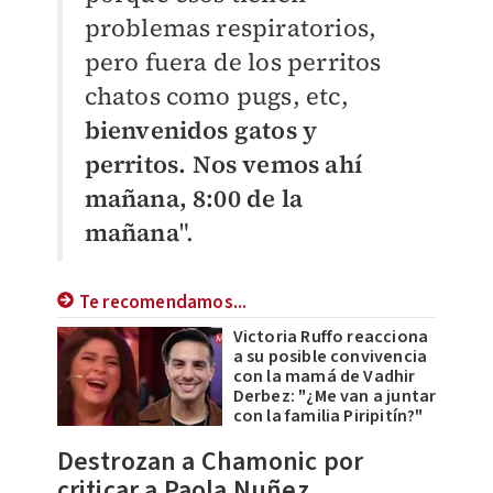
problemas respiratorios,
pero fuera de los perritos
chatos como pugs, etc,
bienvenidos gatos y
perritos. Nos vemos ahí
mañana, 8:00 de la
mañana
".
Te recomendamos...
Victoria Ruffo reacciona
a su posible convivencia
con la mamá de Vadhir
Derbez: "¿Me van a juntar
con la familia Piripitín?"
Destrozan a Chamonic por
criticar a Paola Nuñez