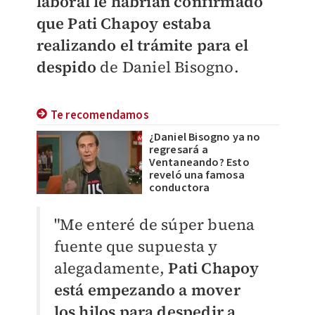
laboral le habrían confirmado
que Pati Chapoy estaba
realizando el trámite para el
despido
de Daniel Bisogno.
Te recomendamos
¿Daniel Bisogno ya no
regresará a
Ventaneando? Esto
reveló una famosa
conductora
"Me enteré de súper buena
fuente que supuesta y
alegadamente,
Pati Chapoy
está empezando a mover
los hilos para despedir a