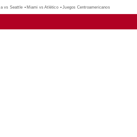
ca vs Seattle
Miami vs Atlético
Juegos Centroamericanos