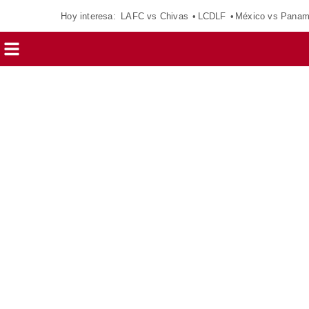
Hoy interesa:
LAFC vs Chivas
LCDLF
México vs Pana