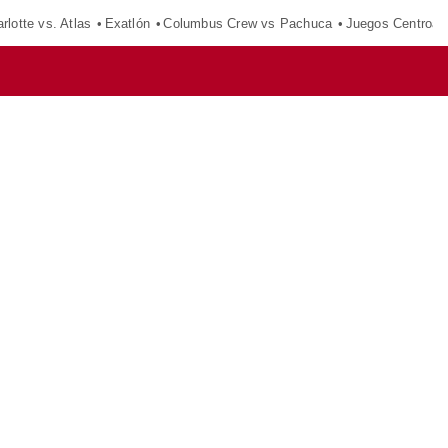
rlotte vs. Atlas
Exatlón
Columbus Crew vs Pachuca
Juegos Centroam