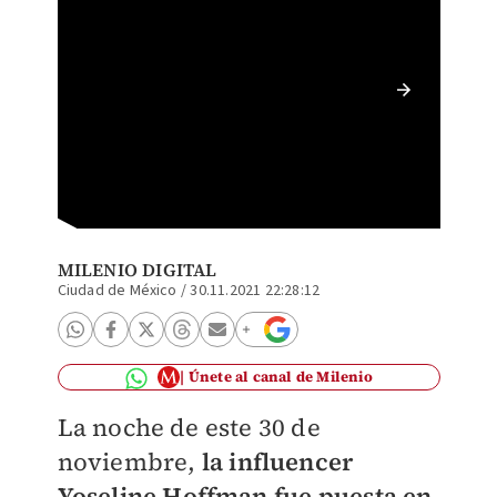
YosStop
(Especi
MILENIO DIGITAL
Ciudad de México
/
30.11.2021 22:28:12
Únete al canal de Milenio
La noche de este 30 de
noviembre,
la influencer
Yoseline Hoffman fue puesta en