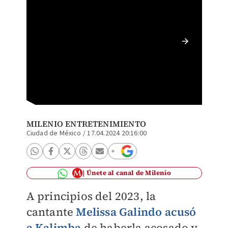
Conoce 
abusó K
MILENIO ENTRETENIMIENTO
Ciudad de México
/
17.04.2024 20:16:00
Únete al canal de Milenio
A principios del 2023, la
cantante
Melissa Galindo acusó
a Kalimba
de haberla acosado y