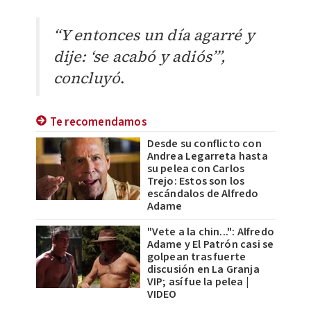
“Y entonces un día agarré y
dije: ‘se acabó y adiós’”,
concluyó
.
Te recomendamos
Desde su conflicto con
Andrea Legarreta hasta
su pelea con Carlos
Trejo: Estos son los
escándalos de Alfredo
Adame
"Vete a la chin...": Alfredo
Adame y El Patrón casi se
golpean tras fuerte
discusión en La Granja
VIP; así fue la pelea |
VIDEO