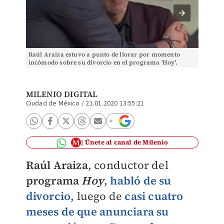
Raúl Araiza estuvo a punto de llorar por momento
Raúl Ar
incómodo sobre su divorcio en el programa 'Hoy'.
(Captura de Pantalla)
MILENIO DIGITAL
Ciudad de México
/
21.01.2020 13:55:21
Únete al canal de Milenio
Raúl Araiza
, conductor del
programa
Hoy
,
habló de su
divorcio
, luego de
casi cuatro
meses de que
anunciara su