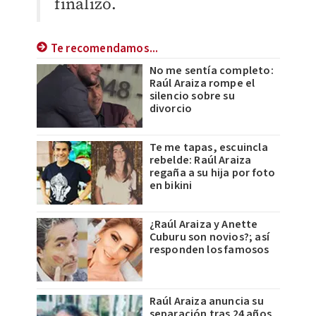
finalizó.
Te recomendamos...
No me sentía completo:
Raúl Araiza rompe el
silencio sobre su
divorcio
Te me tapas, escuincla
rebelde: Raúl Araiza
regaña a su hija por foto
en bikini
¿Raúl Araiza y Anette
Cuburu son novios?; así
responden los famosos
Raúl Araiza anuncia su
separación tras 24 años