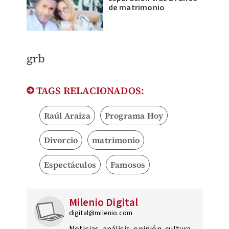
de matrimonio
grb
TAGS RELACIONADOS:
Raúl Araiza
Programa Hoy
Divorcio
matrimonio
Espectáculos
Famosos
Milenio Digital
digital@milenio.com