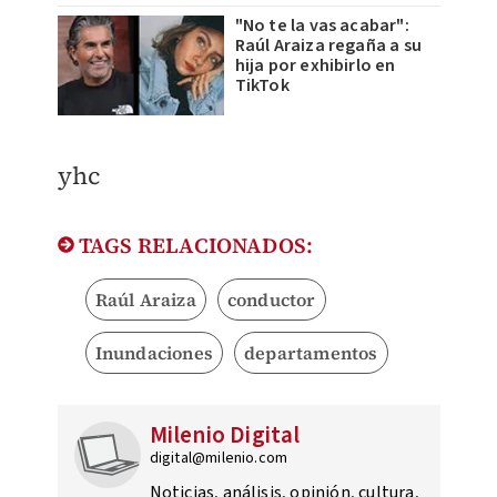
"No te la vas acabar":
Raúl Araiza regaña a su
hija por exhibirlo en
TikTok
yhc​​
TAGS RELACIONADOS:
Raúl Araiza
conductor
Inundaciones
departamentos
Milenio Digital
digital@milenio.com
Noticias, análisis, opinión, cultura,