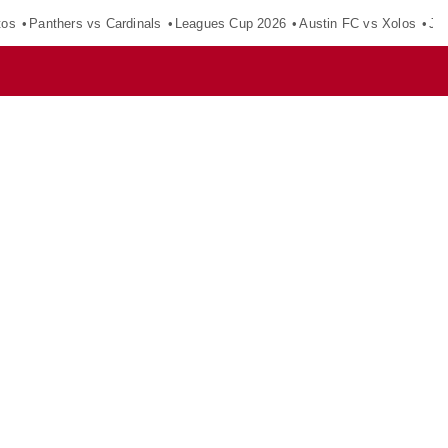
tos
Panthers vs Cardinals
Leagues Cup 2026
Austin FC vs Xolos
Ju