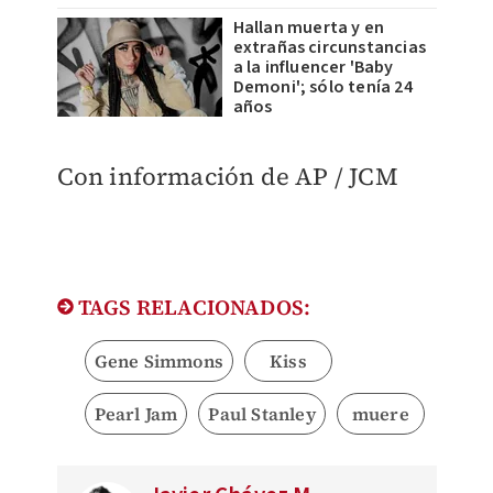
Hallan muerta y en
extrañas circunstancias
a la influencer 'Baby
Demoni'; sólo tenía 24
años
Con información de AP / JCM
TAGS RELACIONADOS:
Gene Simmons
Kiss
Pearl Jam
Paul Stanley
muere