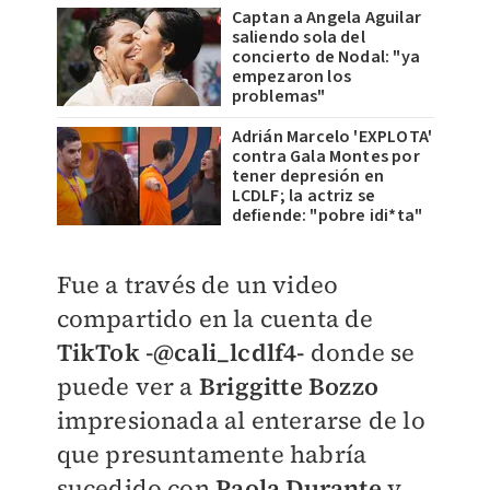
Captan a Angela Aguilar
saliendo sola del
concierto de Nodal: "ya
empezaron los
problemas"
Adrián Marcelo 'EXPLOTA'
contra Gala Montes por
tener depresión en
LCDLF; la actriz se
defiende: "pobre idi*ta"
​Fue a través de un video
compartido en la cuenta de
TikTok -@cali_lcdlf4-
donde se
puede ver a
Briggitte Bozzo
impresionada al enterarse de lo
que presuntamente habría
sucedido con
Paola Durante
y