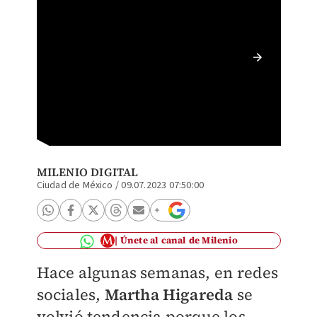
El acto
MILENIO DIGITAL
Ciudad de México
/
09.07.2023 07:50:00
Únete al canal de Milenio
Hace algunas semanas, en redes
sociales,
Martha Higareda
se
volvió tendencia porque los