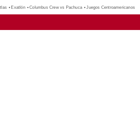
tlas
Exatlón
Columbus Crew vs Pachuca
Juegos Centroamericanos