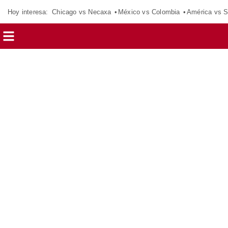
Hoy interesa:
Chicago vs Necaxa
México vs Colombia
América vs S