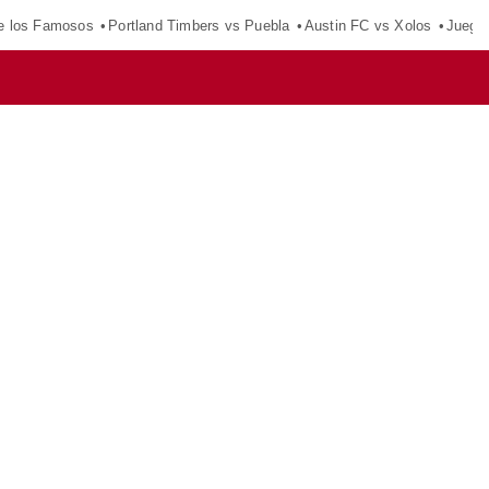
e los Famosos
Portland Timbers vs Puebla
Austin FC vs Xolos
Juego