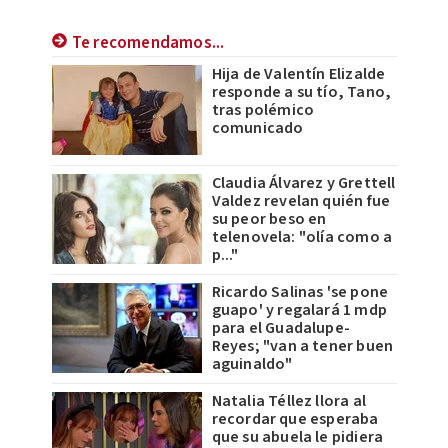
Te recomendamos...
Hija de Valentín Elizalde
responde a su tío, Tano,
tras polémico
comunicado
Claudia Álvarez y Grettell
Valdez revelan quién fue
su peor beso en
telenovela: "olía como a
p..."
Ricardo Salinas 'se pone
guapo' y regalará 1 mdp
para el Guadalupe-
Reyes; "van a tener buen
aguinaldo"
Natalia Téllez llora al
recordar que esperaba
que su abuela le pidiera