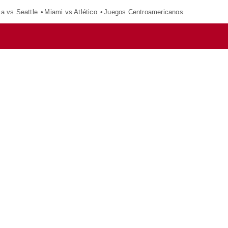
ca vs Seattle
Miami vs Atlético
Juegos Centroamericanos