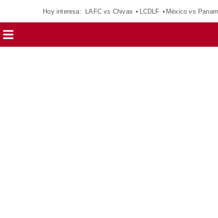
Hoy interesa:
LAFC vs Chivas
LCDLF
México vs Pana