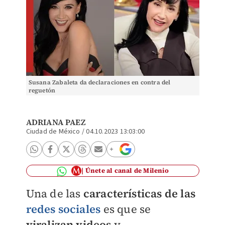
Susana Zabaleta da declaraciones en contra del
reguetón
ADRIANA PAEZ
Ciudad de México
/
04.10.2023 13:03:00
Únete al canal de Milenio
Una de las
características de las
redes sociales
es que se
viralizan videos
y