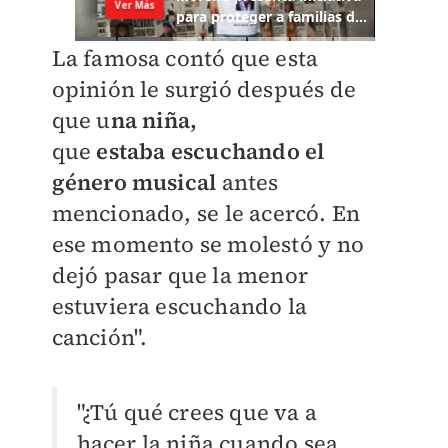
La famosa contó que esta
opinión le surgió después de
que u
na niña,
que
estaba
escuchando el
género musical
antes
mencionado,
se le acercó. En
ese momento se molestó y no
dejó pasar que la menor
estuviera escuchando la
canción".
"¿Tú qué crees que va a
hacer la niña cuando sea