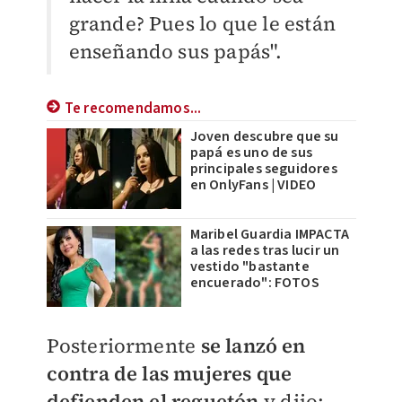
grande? Pues lo que le están
enseñando sus papás".
Te recomendamos...
Joven descubre que su
papá es uno de sus
principales seguidores
en OnlyFans | VIDEO
Maribel Guardia IMPACTA
a las redes tras lucir un
vestido "bastante
encuerado": FOTOS
Posteriormente
se lanzó en
contra de las mujeres que
defienden el reguetón
y dijo: