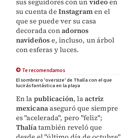
sus seguidores con un
video
en
su cuenta de
Instagram
en el
que se puede ver su casa
decorada con
adornos
navideños
e, incluso, un árbol
con esferas y luces.
Te recomendamos
El sombrero 'oversize' de Thalía con el que
lucirás fantástica en la playa
En la
publicación
, la
actriz
mexicana
aseguró que siempre
es "acelerada", pero "feliz";
Thalía
también reveló que
desde el "último día de octubre"