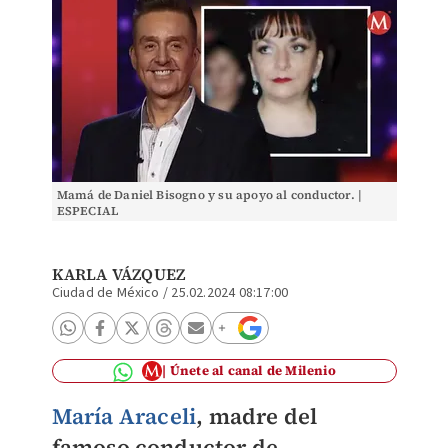
Mamá de Daniel Bisogno y su apoyo al conductor. |
ESPECIAL
KARLA VÁZQUEZ
Ciudad de México
/
25.02.2024 08:17:00
Únete al canal de Milenio
María Araceli
, madre del
famoso conductor de