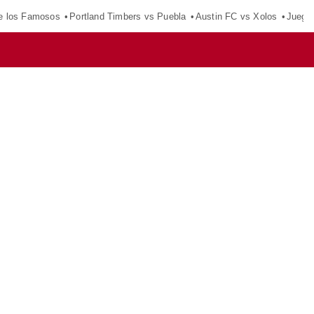
e los Famosos
Portland Timbers vs Puebla
Austin FC vs Xolos
Juego