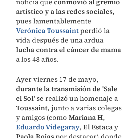
noticia que
conmovió al gremio
artístico y a las redes sociales
,
pues lamentablemente
Verónica Toussaint
perdió la
vida después de una ardua
lucha contra el cáncer
de
mama
a los 48 años.
Ayer viernes 17 de mayo,
durante la transmisión de 'Sale
el Sol'
se realizó un homenaje a
Toussaint
, junto a varias colegas
y amigos (como
Mariana
H
,
Eduardo Videgaray
,
El
Estaca
y
Paola
Rojas
por destacar) donde