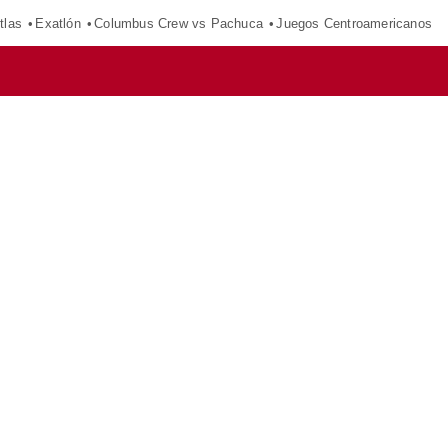
tlas
Exatlón
Columbus Crew vs Pachuca
Juegos Centroamericanos