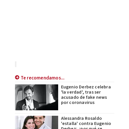
Te recomendamos...
Eugenio Derbez celebra
'la verdad', tras ser
acusado de fake news
por coronavirus
Alessandra Rosaldo
'estalla' contra Eugenio
Derbez; ¿por qué se