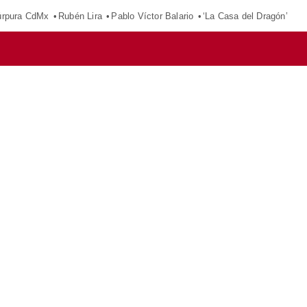
púrpura CdMx
Rubén Lira
Pablo Víctor Balario
‘La Casa del Dragón’