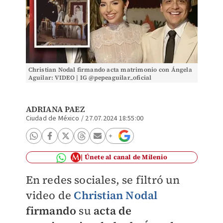
Christian Nodal firmando acta matrimonio con Ángela
Aguilar: VIDEO | IG @pepeaguilar_oficial
ADRIANA PAEZ
Ciudad de México
/
27.07.2024 18:55:00
Únete al canal de Milenio
En redes sociales, se filtró un
video de
Christian Nodal
firmando
su
acta de