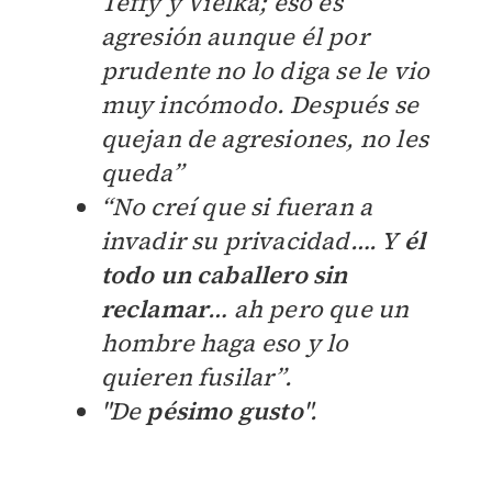
Teffy y Vielka; eso es
agresión aunque él por
prudente no lo diga se le vio
muy incómodo. Después se
quejan de agresiones, no les
queda”
“No creí que si fueran a
invadir su privacidad…. Y
él
todo un caballero sin
reclamar
… ah pero que un
hombre haga eso y lo
quieren fusilar”.
"De
pésimo gusto
".