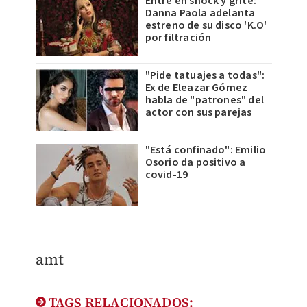
Entré en shock y grité:
Danna Paola adelanta
estreno de su disco 'K.O'
por filtración
"Pide tatuajes a todas":
Ex de Eleazar Gómez
habla de "patrones" del
actor con sus parejas
"Está confinado": Emilio
Osorio da positivo a
covid-19
amt
TAGS RELACIONADOS: