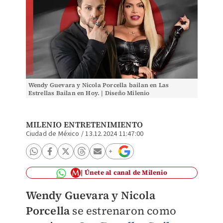
Wendy Guevara y Nicola Porcella bailan en Las
Estrellas Bailan en Hoy. | Diseño Milenio
MILENIO ENTRETENIMIENTO
Ciudad de México
/
13.12.2024 11:47:00
Únete al canal de Milenio
Wendy Guevara y Nicola
Porcella
se
estrenaron como