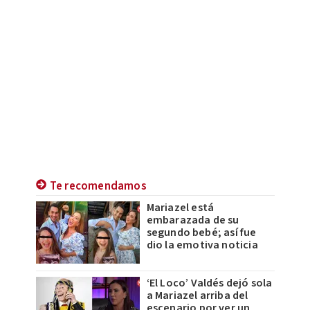
Te recomendamos
Mariazel está
embarazada de su
segundo bebé; así fue
dio la emotiva noticia
‘El Loco’ Valdés dejó sola
a Mariazel arriba del
escenario por ver un