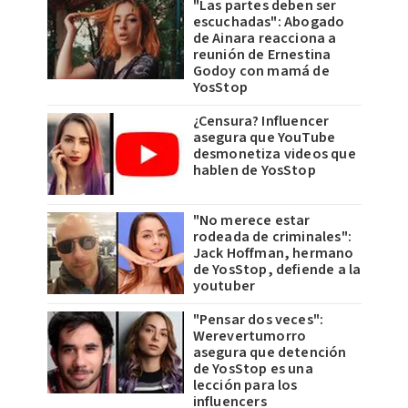
"Las partes deben ser
escuchadas": Abogado
de Ainara reacciona a
reunión de Ernestina
Godoy con mamá de
YosStop
¿Censura? Influencer
asegura que YouTube
desmonetiza videos que
hablen de YosStop
"No merece estar
rodeada de criminales":
Jack Hoffman, hermano
de YosStop, defiende a la
youtuber
"Pensar dos veces":
Werevertumorro
asegura que detención
de YosStop es una
lección para los
influencers