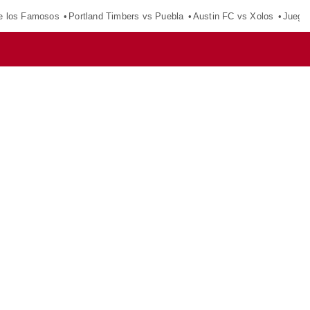
e los Famosos
Portland Timbers vs Puebla
Austin FC vs Xolos
Juego