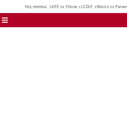
Hoy interesa:
LAFC vs Chivas
LCDLF
México vs Pana