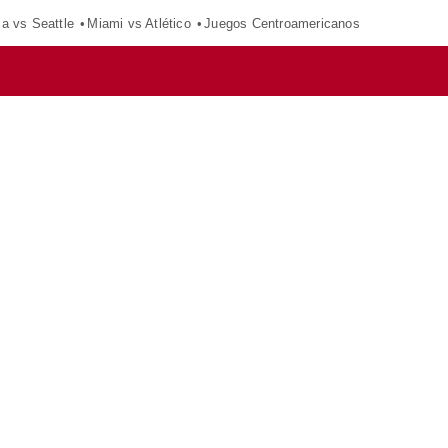
ca vs Seattle
Miami vs Atlético
Juegos Centroamericanos