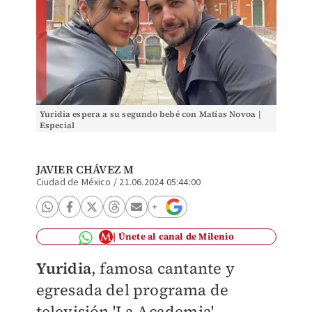
Yuridia espera a su segundo bebé con Matías Novoa |
Especial
JAVIER CHÁVEZ M
Ciudad de México
/
21.06.2024 05:44:00
Únete al canal de Milenio
Yuridia
, famosa cantante y
egresada del programa de
televisión 'La Academia',