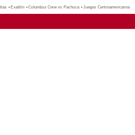
tlas
Exatlón
Columbus Crew vs Pachuca
Juegos Centroamericanos