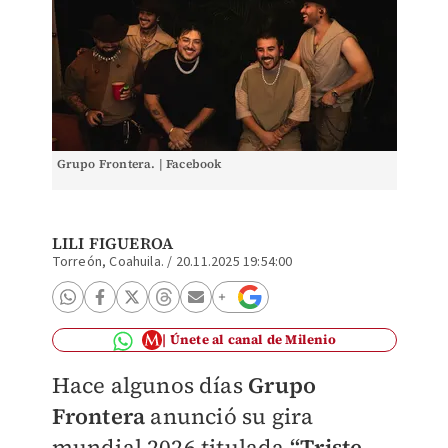
Grupo Frontera. | Facebook
LILI FIGUEROA
Torreón, Coahuila.
/
20.11.2025 19:54:00
Únete al canal de Milenio
Hace algunos días
Grupo
Frontera
anunció su gira
mundial 2026 titulada
“Triste